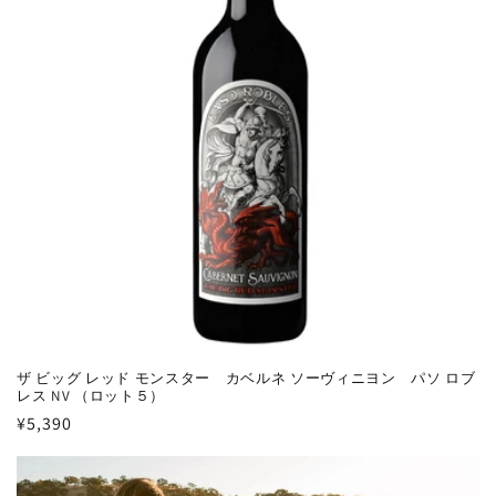
ザ ビッグ レッド モンスター カベルネ ソーヴィニヨン パソ ロブ
レス NV （ロット５）
通
¥5,390
常
価