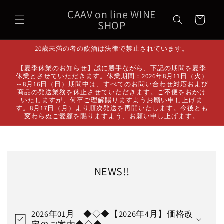
コンテ
カ
ンツに
CAAV on line WINE
ー
進む
SHOP
ト
20歳未満の者の飲酒は法律で禁止されています。
【夏季休業のお知らせ】誠に勝手ながら、下記の期間を夏季
休業とさせていただきます。休業期間：2026年8月11日（火）
～8月16日（日）期間中は、すべてのお問い合わせ対応および
商品の発送業務を休止させていただきます。ご不便をおかけ
いたしますが、何卒ご理解賜りますようお願い申し上げま
す。8月17日（月）より順次発送を再開いたします。今後とも
変わらぬご愛顧を賜りますよう、お願い申し上げます。
NEWS!!
2026年01月 ◆◇◆【2026年4月】価格改