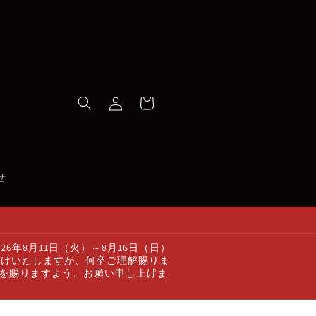
ロ
カ
グ
ー
イ
ト
ン
せ
年8月11日（火）～8月16日（日）
かけいたしますが、何卒ご理解賜りま
顧を賜りますよう、お願い申し上げま