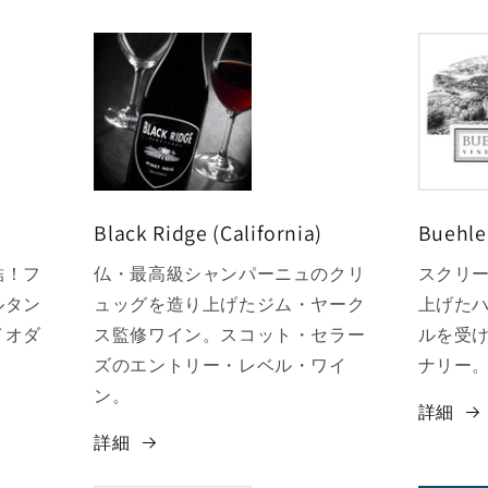
Black Ridge (California)
Buehler
結！フ
仏・最高級シャンパーニュのクリ
スクリ
ルタン
ュッグを造り上げたジム・ヤーク
上げた
イオダ
ス監修ワイン。スコット・セラー
ルを受
。
ズのエントリー・レベル・ワイ
ナリー
ン。
詳細
詳細