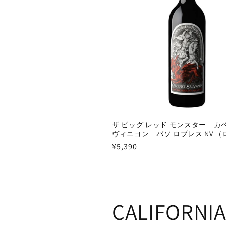
ザ ビッグ レッド モンスター カ
ヴィニヨン パソ ロブレス NV 
通
¥5,390
常
価
格
CALIFORNIA