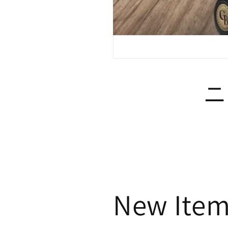
ニ
New Item