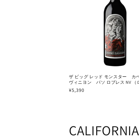
ザ ビッグ レッド モンスター カ
ヴィニヨン パソ ロブレス NV 
通
¥5,390
常
価
格
CALIFORNIA