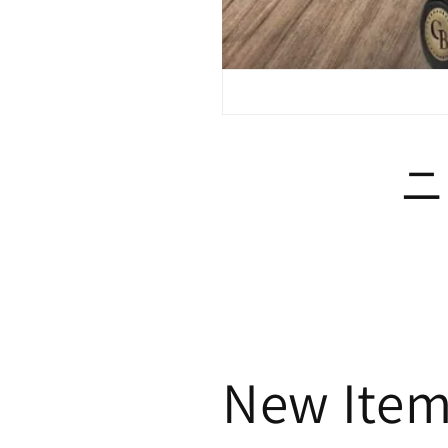
ニ
New Item