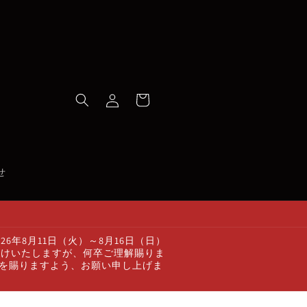
ロ
カ
グ
ー
イ
ト
ン
せ
年8月11日（火）～8月16日（日）
かけいたしますが、何卒ご理解賜りま
顧を賜りますよう、お願い申し上げま