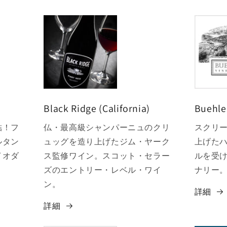
Black Ridge (California)
Buehler
結！フ
仏・最高級シャンパーニュのクリ
スクリ
ルタン
ュッグを造り上げたジム・ヤーク
上げた
イオダ
ス監修ワイン。スコット・セラー
ルを受
。
ズのエントリー・レベル・ワイ
ナリー
ン。
詳細
詳細